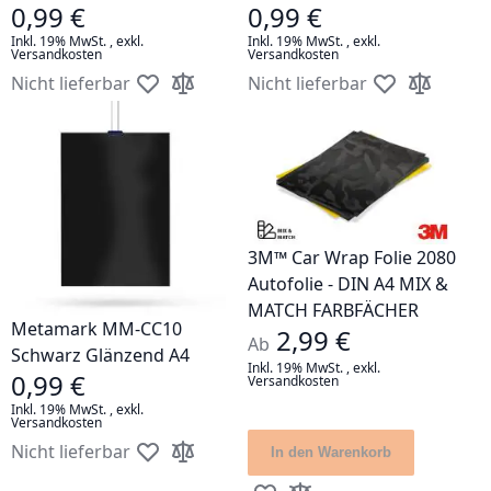
0,99 €
0,99 €
Inkl. 19% MwSt.
,
exkl.
Inkl. 19% MwSt.
,
exkl.
Versandkosten
Versandkosten
Nicht lieferbar
Nicht lieferbar
Zur Wunschliste hinzufügen
Zur Vergleichsliste hinzufügen
Zur Wunschlis
Zur Vergle
3M™ Car Wrap Folie 2080
Autofolie - DIN A4 MIX &
MATCH FARBFÄCHER
Metamark MM-CC10
2,99 €
Ab
Schwarz Glänzend A4
Inkl. 19% MwSt.
,
exkl.
0,99 €
Versandkosten
Inkl. 19% MwSt.
,
exkl.
Versandkosten
Nicht lieferbar
In den Warenkorb
Zur Wunschliste hinzufügen
Zur Vergleichsliste hinzufügen