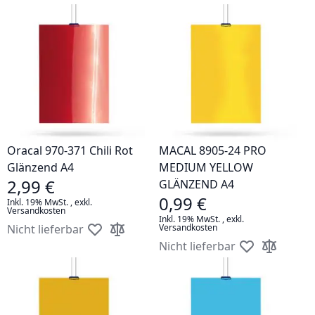
Zur Wunschliste hinzufügen
Zur Vergleichsliste hinz
Oracal 970-371 Chili Rot
MACAL 8905-24 PRO
Glänzend A4
MEDIUM YELLOW
2,99 €
GLÄNZEND A4
0,99 €
Inkl. 19% MwSt.
,
exkl.
Versandkosten
Inkl. 19% MwSt.
,
exkl.
Nicht lieferbar
Versandkosten
Zur Wunschliste hinzufügen
Zur Vergleichsliste hinzufügen
Nicht lieferbar
Zur Wunschlis
Zur Vergle