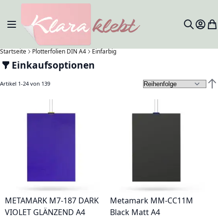
Zum Inhalt springen
Navigation umschalten
Mein 
Me
Search
Startseite
Plotterfolien DIN A4
Einfarbig
Einkaufsoptionen
Artikel
1
-
24
von
139
Abs
METAMARK M7-187 DARK
Metamark MM-CC11M
VIOLET GLÄNZEND A4
Black Matt A4