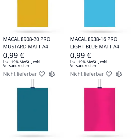
MACAL 8908-20 PRO
MACAL 8938-16 PRO
MUSTARD MATT A4
LIGHT BLUE MATT A4
0,99 €
0,99 €
Inkl. 19% MwSt.
,
exkl.
Inkl. 19% MwSt.
,
exkl.
Versandkosten
Versandkosten
Nicht lieferbar
Nicht lieferbar
Zur Wunschliste hinzufügen
Zur Vergleichsliste hinzufügen
Zur Wunschlis
Zur Vergle