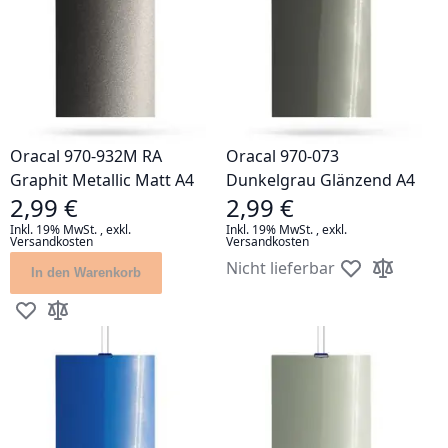
Oracal 970-932M RA
Oracal 970-073
Graphit Metallic Matt A4
Dunkelgrau Glänzend A4
2,99 €
2,99 €
Inkl. 19% MwSt.
,
exkl.
Inkl. 19% MwSt.
,
exkl.
Versandkosten
Versandkosten
Nicht lieferbar
In den Warenkorb
Zur Wunschlis
Zur Vergle
Zur Wunschliste hinzufügen
Zur Vergleichsliste hinzufügen