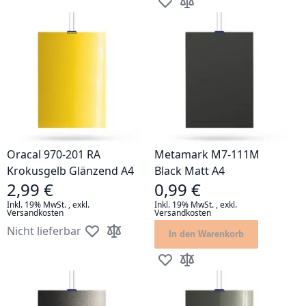
Zur Wunschliste hinzufügen
Zur Vergleichsliste hinz
Oracal 970-201 RA
Metamark M7-111M
Krokusgelb Glänzend A4
Black Matt A4
2,99 €
0,99 €
Inkl. 19% MwSt.
,
exkl.
Inkl. 19% MwSt.
,
exkl.
Versandkosten
Versandkosten
Nicht lieferbar
In den Warenkorb
Zur Wunschliste hinzufügen
Zur Vergleichsliste hinzufügen
Zur Wunschliste hinzufügen
Zur Vergleichsliste hinz