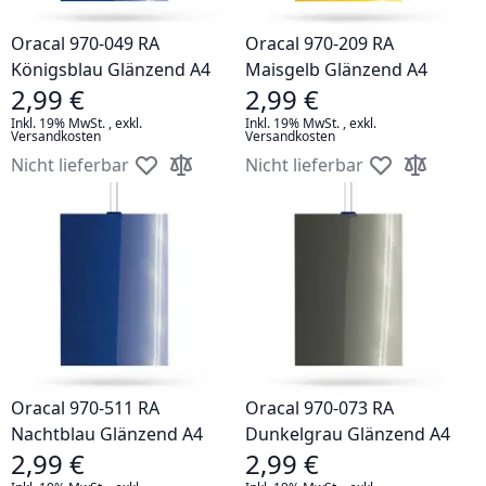
Oracal 970-049 RA
Oracal 970-209 RA
Königsblau Glänzend A4
Maisgelb Glänzend A4
2,99 €
2,99 €
Inkl. 19% MwSt.
,
exkl.
Inkl. 19% MwSt.
,
exkl.
Versandkosten
Versandkosten
Nicht lieferbar
Nicht lieferbar
Zur Wunschliste hinzufügen
Zur Vergleichsliste hinzufügen
Zur Wunschlis
Zur Vergle
Oracal 970-511 RA
Oracal 970-073 RA
Nachtblau Glänzend A4
Dunkelgrau Glänzend A4
2,99 €
2,99 €