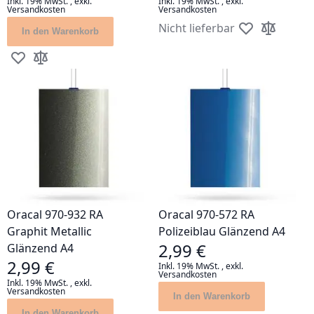
Inkl. 19% MwSt.
,
exkl.
Inkl. 19% MwSt.
,
exkl.
Versandkosten
Versandkosten
Nicht lieferbar
In den Warenkorb
Zur Wunschlis
Zur Vergle
Zur Wunschliste hinzufügen
Zur Vergleichsliste hinzufügen
Oracal 970-932 RA
Oracal 970-572 RA
Graphit Metallic
Polizeiblau Glänzend A4
2,99 €
Glänzend A4
2,99 €
Inkl. 19% MwSt.
,
exkl.
Versandkosten
Inkl. 19% MwSt.
,
exkl.
Versandkosten
In den Warenkorb
In den Warenkorb