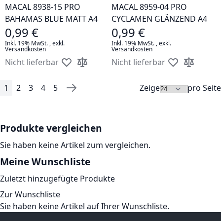
MACAL 8938-15 PRO
MACAL 8959-04 PRO
BAHAMAS BLUE MATT A4
CYCLAMEN GLÄNZEND A4
0,99 €
0,99 €
Inkl. 19% MwSt.
,
exkl.
Inkl. 19% MwSt.
,
exkl.
Versandkosten
Versandkosten
Nicht lieferbar
Nicht lieferbar
Zur Wunschliste hinzufügen
Zur Vergleichsliste hinzufügen
Zur Wunschlis
Zur Vergle
1
2
3
4
5
Zeige
pro Seite
Seite
Sie lesen gerade die Seite
Seite
Seite
Seite
Seite
Seite
Weiter
Produkte vergleichen
Sie haben keine Artikel zum vergleichen.
Meine Wunschliste
Zuletzt hinzugefügte Produkte
Zur Wunschliste
Sie haben keine Artikel auf Ihrer Wunschliste.