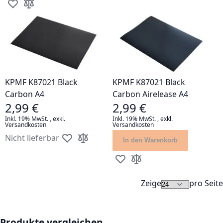
Zur Wunschliste hinzufügen
Zur Vergleichsliste hinzufügen
KPMF K87021 Black
KPMF K87021 Black
Carbon A4
Carbon Airelease A4
2,99 €
2,99 €
Inkl. 19% MwSt.
,
exkl.
Inkl. 19% MwSt.
,
exkl.
Versandkosten
Versandkosten
Nicht lieferbar
In den Warenkorb
Zur Wunschliste hinzufügen
Zur Vergleichsliste hinzufügen
Zur Wunschliste hinzufügen
Zur Vergleichsliste hinz
Zeige
pro Seite
Produkte vergleichen