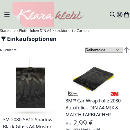
Zum Inhalt springen
Navigation umschalten
Mein 
Me
Search
Startseite
Plotterfolien DIN A4
strukturiert
Carbon
Einkaufsoptionen
6
Elemente
Abs
3M™ Car Wrap Folie 2080
Autofolie - DIN A4 MIX &
MATCH FARBFÄCHER
3M 2080-SB12 Shadow
2,99 €
Ab
Black Gloss A4 Muster
Inkl. 19% MwSt.
,
exkl.