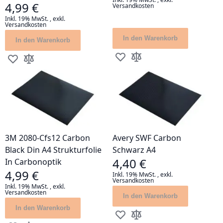
4,99 €
Versandkosten
Inkl. 19% MwSt.
,
exkl.
Versandkosten
In den Warenkorb
In den Warenkorb
Zur Wunschliste hinzufügen
Zur Vergleichsliste hinz
Zur Wunschliste hinzufügen
Zur Vergleichsliste hinzufügen
3M 2080-Cfs12 Carbon
Avery SWF Carbon
Black Din A4 Strukturfolie
Schwarz A4
4,40 €
In Carbonoptik
4,99 €
Inkl. 19% MwSt.
,
exkl.
Versandkosten
Inkl. 19% MwSt.
,
exkl.
Versandkosten
In den Warenkorb
In den Warenkorb
Zur Wunschliste hinzufügen
Zur Vergleichsliste hinz